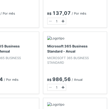
137,07
/
Por mês
/
Por mês
R$
65 Business
Microsoft 365 Business
Mensal
Standard - Anual
365 BUSINESS
MICROSOFT 365 BUSINESS
STANDARD
4
986,56
/
Por mês
/
Anual
R$