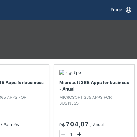
Entrar
65 Apps for business
Microsoft 365 Apps for business
- Anual
365 APPS FOR
MICROSOFT 365 APPS FOR
BUSINESS
704,87
/
Por mês
/
Anual
R$