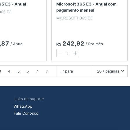
65 E3 - Anual
Microsoft 365 E3 - Anual com
pagamento mensal
365 E3
MICROSOFT 365 E3
,87
242,92
/
Anual
/
Por mês
R$
Ir para
20 / páginas
3
4
5
6
7
Links de suporte
WhatsApp
Fale Conosco