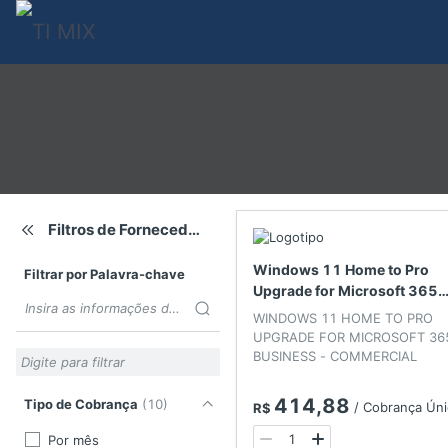
0
Filtros de Fornecedores
Windows 11 Home to Pro
Filtrar por Palavra-chave
Upgrade for Microsoft 365
Insira as informações do produto
Business
WINDOWS 11 HOME TO PRO
UPGRADE FOR MICROSOFT 36
BUSINESS - COMMERCIAL
414,88
Tipo de Cobrança
(
10
)
/
Cobrança Úni
R$
Por mês