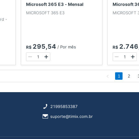
Microsoft 365 E3 - Mensal
Microsoft 3
MICROSOFT 365 E3
MICROSOFT 
rd -
295,54
2.746
/
Por mês
R$
R$
1
2
21995853387
suporte@timix.com.br