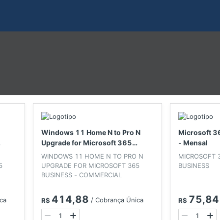
Windows 11 Home N to Pro N
Microsoft 3
Upgrade for Microsoft 365
- Mensal
Business
WINDOWS 11 HOME N TO PRO N
MICROSOFT 
5
UPGRADE FOR MICROSOFT 365
BUSINESS
BUSINESS - COMMERCIAL
414,88
75,84
ca
/
Cobrança Única
R$
R$