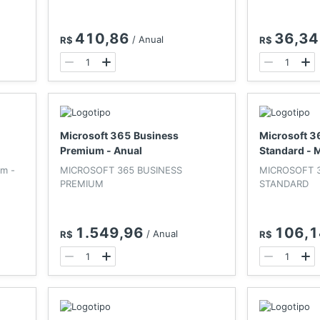
410,86
36,34
/
Anual
R$
R$
Microsoft 365 Business
Microsoft 3
Premium - Anual
Standard - 
um -
MICROSOFT 365 BUSINESS
MICROSOFT 
PREMIUM
STANDARD
1.549,96
106,1
/
Anual
R$
R$