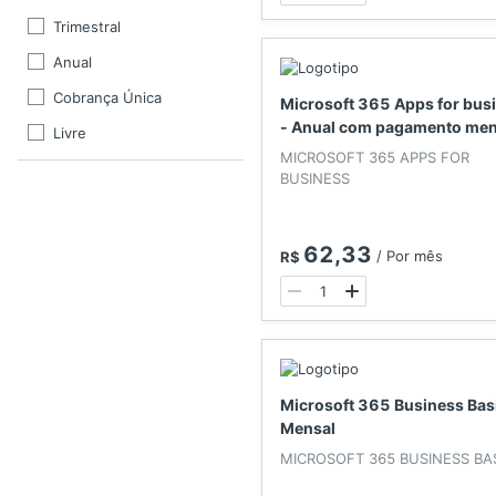
Trimestral
Anual
Cobrança Única
Microsoft 365 Apps for bus
- Anual com pagamento men
Livre
MICROSOFT 365 APPS FOR
A cada 2 anos
BUSINESS
A cada 3 anos
A cada 4 anos
62,33
/
Por mês
R$
A cada 5 anos
A cada 6 anos
Microsoft 365 Business Basi
Mensal
MICROSOFT 365 BUSINESS BA