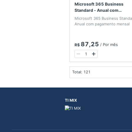
Microsoft 365 Business
Standard - Anual com
pagamento mensal
Microsoft 365 Business Standa
Anual com pagamento mensal
87,25
/
Por mês
R$
Total: 121
TI MIX